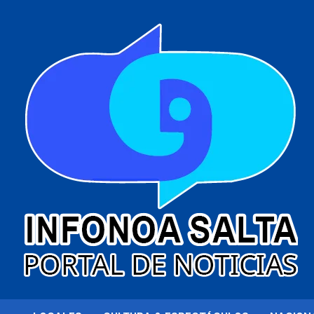
al
contenido
Portal de noticias
Infonoa Salta