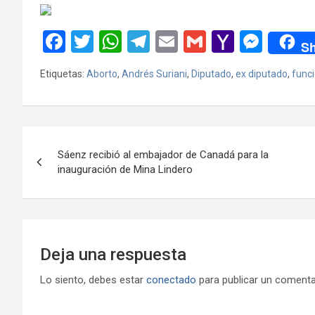
F
T
W
T
E
G
Y
M
Sh
a
wi
h
el
m
m
a
es
Etiquetas:
Aborto
,
Andrés Suriani
,
Diputado
,
ex diputado
,
funci
ce
tt
at
e
ail
ail
h
se
b
er
s
gr
o
n
o
A
a
o
g
Navegación
o
p
m
M
er
Sáenz recibió al embajador de Canadá para la
de
inauguración de Mina Lindero
k
p
ail
entradas
Deja una respuesta
Lo siento, debes estar
conectado
para publicar un comenta