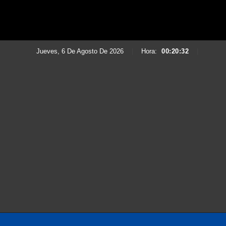
Jueves, 6 De Agosto De 2026
|
Hora:
00:20:34
|
Saltar