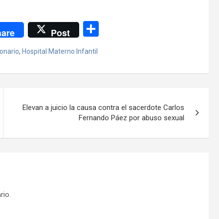
C
are
Post
o
onario
,
Hospital Materno Infantil
m
p
ar
tir
Elevan a juicio la causa contra el sacerdote Carlos
Fernando Páez por abuso sexual
rio.