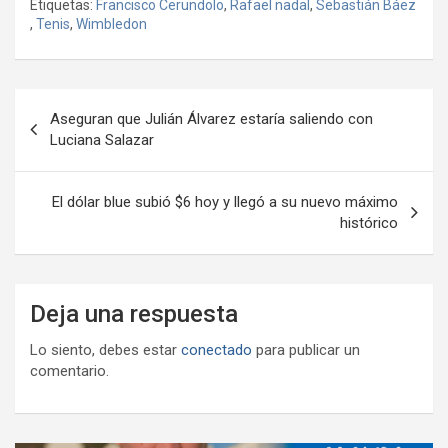
Etiquetas:
Francisco Cerundolo
,
Rafael nadal
,
Sebastián Báez
b
er
s
gr
o
n
m
,
Tenis
,
Wimbledon
o
A
a
o
g
p
o
p
m
M
er
ar
Navegación
k
p
ail
tir
Aseguran que Julián Álvarez estaría saliendo con
de
Luciana Salazar
entradas
El dólar blue subió $6 hoy y llegó a su nuevo máximo
histórico
Deja una respuesta
Lo siento, debes estar
conectado
para publicar un
comentario.