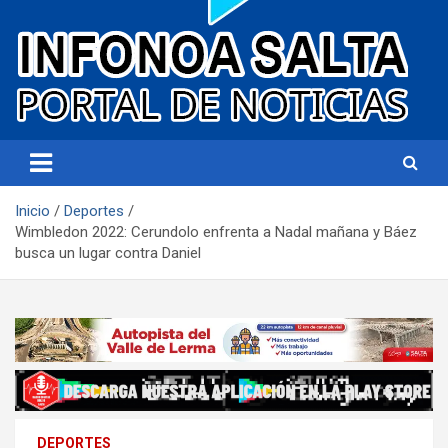
Portal de noticias
Infonoa Salta
Inicio
Deportes
Wimbledon 2022: Cerundolo enfrenta a Nadal mañana y Báez
busca un lugar contra Daniel
DEPORTES