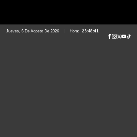
Jueves, 6 De Agosto De 2026
|
Hora:
23:48:42
|