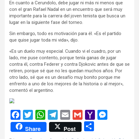
En cuanto a Cerundolo, debe jugar ni más ni menos que
con el gran Rafael Nadal en un encuentro que será muy
importante para la carrera del joven tenista que busca un
lugar en la siguiente fase del torneo.
Sin embargo, todo es motivación para él. «Es el partido
que quise jugar toda mi vida», dijo.
«Es un duelo muy especial. Cuando vi el cuadro, por un
lado, me puse contento, porque tenía ganas de jugar
contra él, contra Federer y contra Djokovic antes de que se
retiren, porque sé que no les quedan muchos años. Por
otro lado, sé que es un desafío muy bonito porque me
enfrento a uno de los mejores de la historia o al mejor»,
comentó el argentino.
F
T
W
T
E
G
Y
M
a
wi
h
el
m
m
a
es
C
Share
Post
ce
tt
at
e
ail
ail
h
se
o