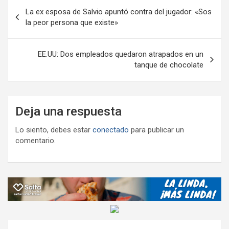
o
p
m
M
er
ar
Navegación
La ex esposa de Salvio apuntó contra del jugador: «Sos
k
p
ail
tir
de
la peor persona que existe»
entradas
EE.UU: Dos empleados quedaron atrapados en un
tanque de chocolate
Deja una respuesta
Lo siento, debes estar
conectado
para publicar un
comentario.