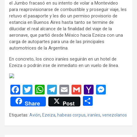
el Jumbo fracasó en su intento de volar a Montevideo
para reaprovisionarse de combustible y proseguir viaje, les
retuvo el pasaporte y les dio un permiso provisorio de
estancia en Buenos Aires hasta tanto se termine de
dilucidar el real alcance de la finalidad del viaje de la
aeronave, que partió desde México hacia Ezeiza con una
carga de autopartes para una de las principales
automotrices de la Argentina.
En concreto, los cinco iraníes seguirán en un hotel de
Ezeiza o podrán irse de inmediato en un vuelo de línea.
F
T
W
T
E
G
Y
M
a
wi
h
el
m
m
a
es
C
Share
Post
ce
tt
at
e
ail
ail
h
se
o
Etiquetas:
Avión
,
Ezeiza
,
habeas corpus
,
iraníes
,
venezolanos
b
er
s
gr
o
n
m
o
A
a
o
g
p