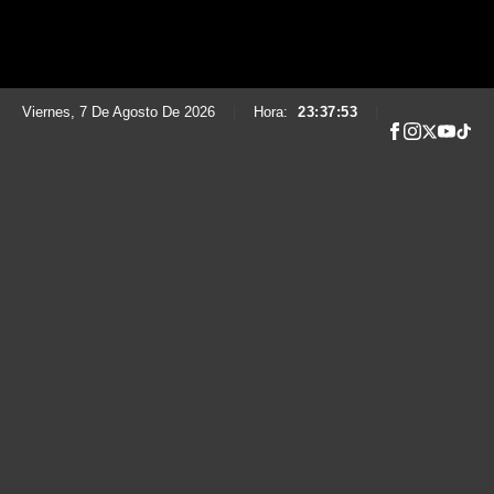
Viernes, 7 De Agosto De 2026
|
Hora:
23:37:54
|