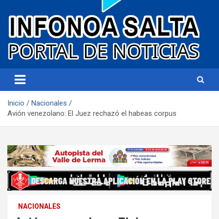
Portal de noticias
Infonoa Salta
Inicio
Nacionales
Avión venezolano: El Juez rechazó el habeas corpus
NACIONALES