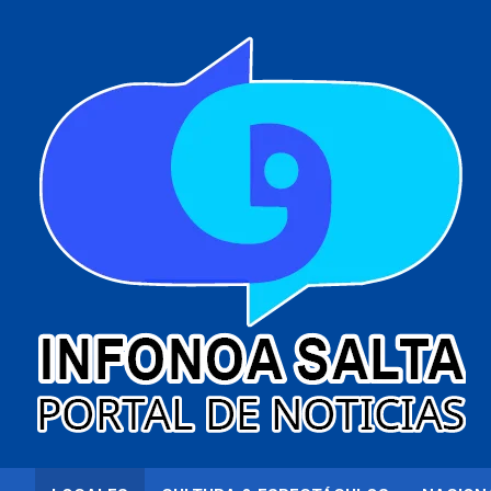
al
contenido
Portal de noticias
Infonoa Salta