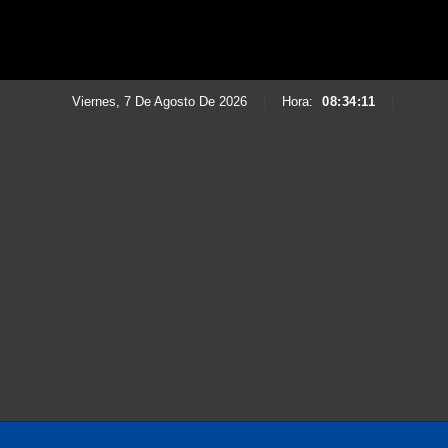
Viernes, 7 De Agosto De 2026
|
Hora:
08:34:12
|
Saltar