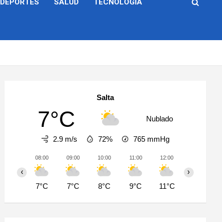
DEPORTES
SALUD
TECNOLOGÍA
Salta
7°C
Nublado
2.9 m/s
72%
765
mmHg
08:00
09:00
10:00
11:00
12:00
13:00
‹
›
7°C
7°C
8°C
9°C
11°C
14°C