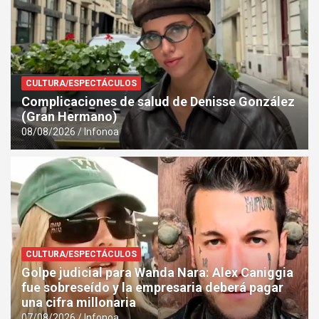
CULTURA/ESPECTÁCULOS
Complicaciones de salud de Denisse González
(Gran Hermano)
08/08/2026
Infonoa
CULTURA/ESPECTÁCULOS
Golpe judicial para Wanda Nara: Alex Caniggia
fue sobreseído y la empresaria deberá pagar
una cifra millonaria
07/08/2026
Infonoa