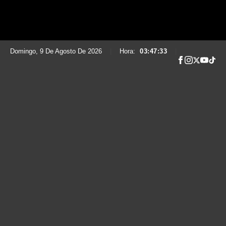
Domingo, 9 De Agosto De 2026
|
Hora:
03:47:37
|