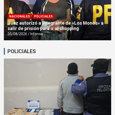
NACIONALES
POLICIALES
Juez autorizó a integrante de «Los Monos» a
salir de prisión para ir al shopping
05/08/2026
Infonoa
POLICIALES