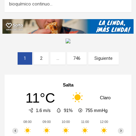
bioquímico continuo…
Paginación
1
2
…
746
Siguiente
de
entradas
Salta
11°C
Claro
1.6 m/s
91%
755
mmHg
08:00
09:00
10:00
11:00
12:00
13:00
‹
›