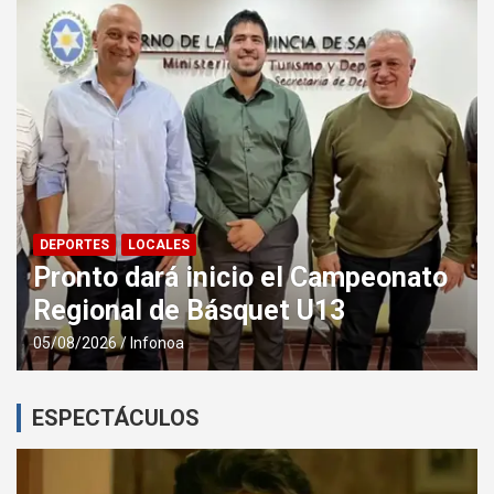
LOCALES
La Provincia ejecuta un nuevo
pozo de agua que beneficiará a
más de 20.000 vecinos de capital
05/08/2026
Infonoa
ESPECTÁCULOS