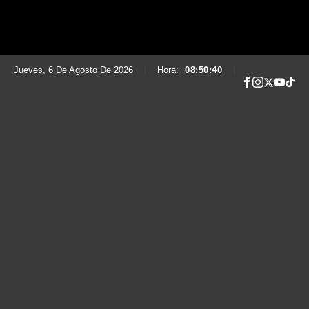
Jueves, 6 De Agosto De 2026
|
Hora:
08:50:45
|