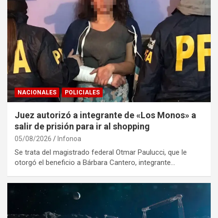
NACIONALES
POLICIALES
Juez autorizó a integrante de «Los Monos» a
salir de prisión para ir al shopping
05/08/2026
Infonoa
Se trata del magistrado federal Otmar Paulucci, que le
otorgó el beneficio a Bárbara Cantero, integrante…