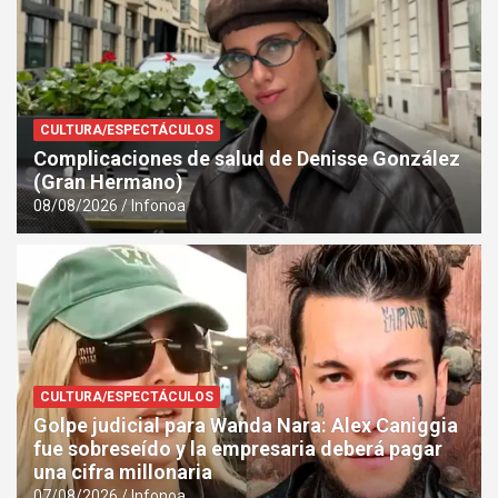
CULTURA/ESPECTÁCULOS
Complicaciones de salud de Denisse González
(Gran Hermano)
08/08/2026
Infonoa
CULTURA/ESPECTÁCULOS
Golpe judicial para Wanda Nara: Alex Caniggia
fue sobreseído y la empresaria deberá pagar
una cifra millonaria
07/08/2026
Infonoa