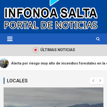
Portal de noticias
Infonoa Salta
ÚLTIMAS NOTICIAS
les en la ciudad
Una denuncia web permitió secuestra
LOCALES